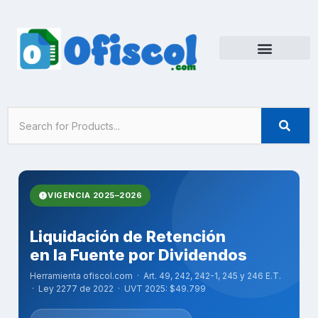
Ir
al
contenido
Recursos Gratuitos
VIGENCIA 2025–2026
Liquidación de Retención
en la Fuente por Dividendos
Herramienta ofiscol.com · Art. 49, 242, 242-1, 245 y 246 E.T.
· Ley 2277 de 2022 · UVT 2025: $49.799