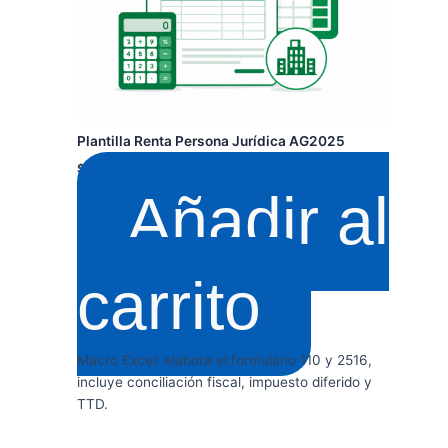
Plantilla Renta Persona Jurídica AG2025
$
159.900
+ IVA
Añadir al
carrito
Macro Excel: elabora el formulario 110 y 2516,
incluye conciliación fiscal, impuesto diferido y
TTD.