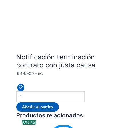
Notificación terminación
contrato con justa causa
$
49.900
+ IVA
Añadir al carrito
Productos relacionados
El
El
¡Oferta!
precio
precio