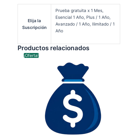
Prueba gratuita x 1 Mes,
Esencial 1 Año, Plus / 1 Año,
Elija la
Avanzado / 1 Año, Ilimitado / 1
Suscripción
Año
Productos relacionados
Rango
Este
¡Oferta!
de
producto
precios:
tiene
desde
$ 199.000
múltiples
hasta
variantes.
$ 499.000
Las
opciones
se
pueden
elegir
en
la
página