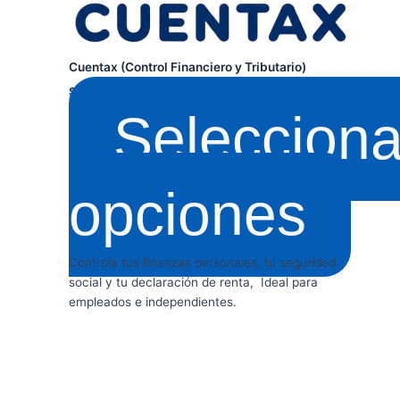
de
producto
Cuentax (Control Financiero y Tributario)
$
199.000
-
$
499.000
Selecciona
opciones
Controla tus finanzas personales, tu seguridad
social y tu declaración de renta, Ideal para
empleados e independientes.