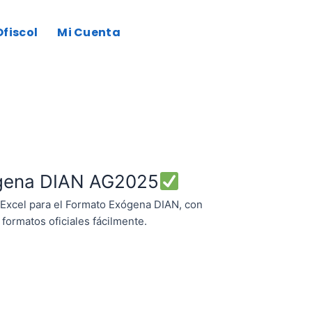
io
fiscol
Mi Cuenta
l
9.900.
gena DIAN AG2025
n Excel para el Formato Exógena DIAN, con
 formatos oficiales fácilmente.