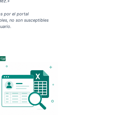
dez.
»
s por el portal
ibles, no son susceptibles
uario.
El
El
rta!
precio
precio
original
actual
era:
es:
$ 189.000.
$ 159.000.