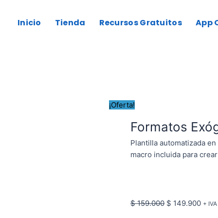
Formatos
El
El
era:
es:
AG2025
Exógena
precio
prec
$ 159.000.
$ 149.900.
Inicio
Tienda
Recursos Gratuitos
App O
DIAN
original
actua
cantidad
AG2025
era:
es:
$ 159.000.
$ 14
cantidad
¡Oferta!
Formatos Exó
Plantilla automatizada e
macro incluida para crear
$
159.000
$
149.900
+ IVA