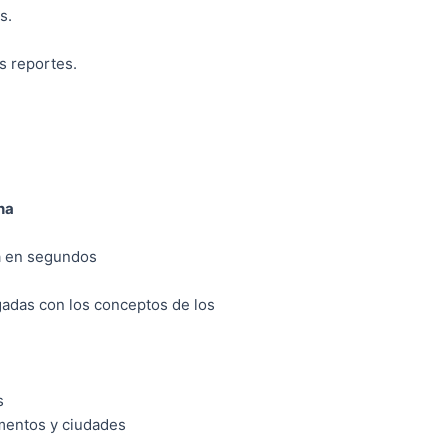
s.
s reportes.
na
a en segundos
adas con los conceptos de los
s
mentos y ciudades