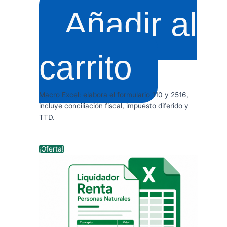
Añadir al
carrito
Macro Excel: elabora el formulario 110 y 2516,
incluye conciliación fiscal, impuesto diferido y
TTD.
El
El
¡Oferta!
precio
precio
original
actual
era:
es:
$ 199.000.
$ 149.900.