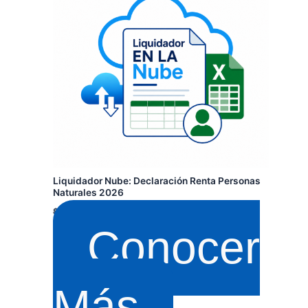
original
actual
era:
es:
$ 270.000.
$ 220.000.
Liquidador Nube: Declaración Renta Personas
Naturales 2026
$
270.000
$
220.000
Conocer
Más