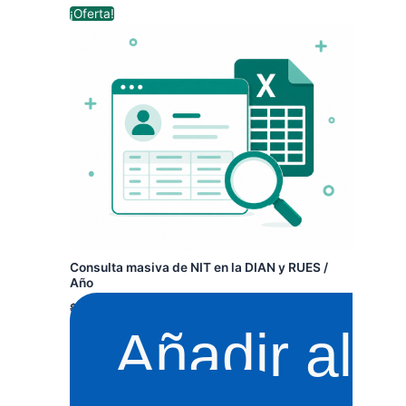
El
El
¡Oferta!
precio
precio
original
actual
era:
es:
$ 189.000.
$ 159.000.
Consulta masiva de NIT en la DIAN y RUES /
Año
$
189.000
$
159.000
+ IVA
Añadir al