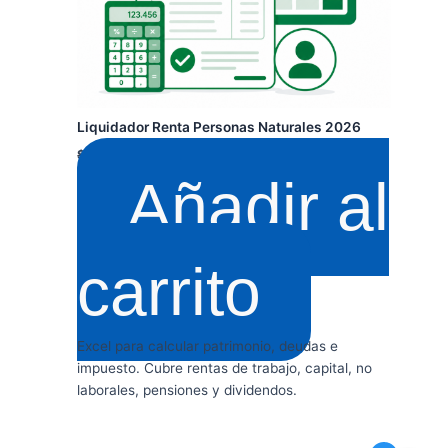
Liquidador Renta Personas Naturales 2026
$
199.000
$
149.900
+ IVA
Añadir al
carrito
Excel para calcular patrimonio, deudas e
impuesto. Cubre rentas de trabajo, capital, no
laborales, pensiones y dividendos.