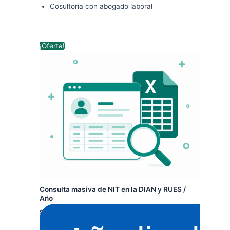
Cosultoria con abogado laboral
El
El
¡Oferta!
precio
precio
original
actual
era:
es:
$ 189.000.
$ 159.000.
Consulta masiva de NIT en la DIAN y RUES /
Año
$
189.000
$
159.000
+ IVA