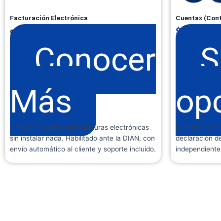
Facturación Electrónica
Cuentax (Cont
$
200.000
$
199.000
+ IVA
$
400.000
Conocer
S
Más
op
Software Nube: Emite facturas electrónicas
Controla tus f
sin instalar nada. Habilitado ante la DIAN, con
declaración d
envío automático al cliente y soporte incluido.
independiente