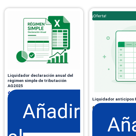
El
¡Oferta!
precio
original
era:
$ 99.900
Liquidador declaración anual del
régimen simple de tributación
AG2025
$
139.900
+ IVA
Liquidador anticipos
Añadir
$
79.90
$
99.900
Añ