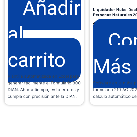
Añadir
Liquidador Nube: Dec
Personas Naturales 2
$
220.0
$
270.000
al
Co
carrito
Más
Plantilla automatizada en Excel para
generar fácilmente el Formulario 300
Software en la nube pa
DIAN. Ahorra tiempo, evita errores y
formulario 210 AG 2025
cumple con precisión ante la DIAN.
cálculo automático de