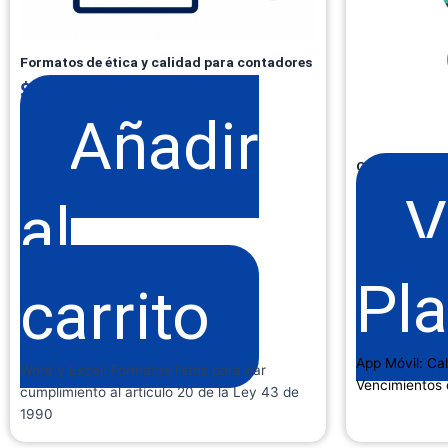
Formatos de ética y calidad para contadores
$
199.000
+ IVA
Añadir
Calendario T
V
al
Pl
carrito
App Móvil: Cal
Word y Excel: Formatos listos para dar
Vencimientos 
cumplimiento al artículo 20 de la Ley 43 de
1990