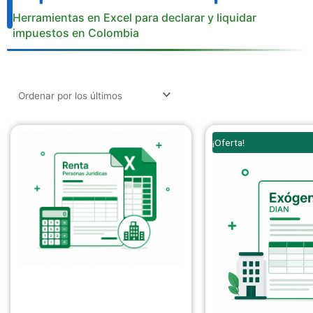
Herramientas en Excel para declarar y liquidar
impuestos en Colombia
El
¡Oferta!
precio
origina
era:
$ 159.0