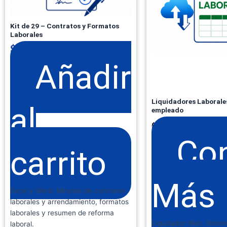
Kit de 29 – Contratos y Formatos
Laborales
$
350.000
+ IVA
Añadir
Liquidadores Laborales
al
empleado
$
79.000
$
99.000
Co
carrito
Más
Excel y Word: Minutas de contratos
laborales y arrendamiento, formatos
laborales y resumen de reforma
Liquidador Web: Nómin
laboral.