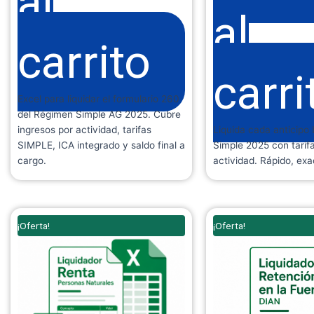
al
al
carrito
carri
Excel para liquidar el formulario 260
del Régimen Simple AG 2025. Cubre
ingresos por actividad, tarifas
Liquida cada anticipo
SIMPLE, ICA integrado y saldo final a
Simple 2025 con tarif
cargo.
actividad. Rápido, exa
El
El
El
¡Oferta!
¡Oferta!
precio
precio
precio
original
actual
original
era:
es:
era:
$ 199.000.
$ 149.900.
$ 99.900