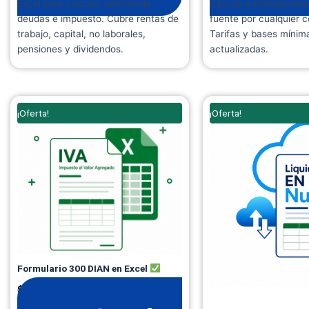
Excel para calcular patrimonio,
Calcula automáticamen
deudas e impuesto. Cubre rentas de
fuente por cualquier 
trabajo, capital, no laborales,
Tarifas y bases míni
pensiones y dividendos.
actualizadas.
El
El
El
¡Oferta!
¡Oferta!
precio
precio
precio
original
actual
origina
era:
es:
era:
$ 99.900.
$ 74.900.
$ 270.0
Formulario 300 DIAN en Excel
$
74.900
+ IVA
$
99.900