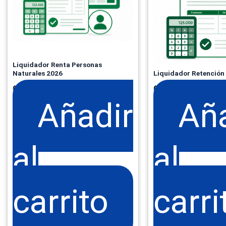
Liquidador Renta Personas
Naturales 2026
Liquidador Retención 
$
149.900
$
54.90
+ IVA
$
199.000
$
99.900
Añadir
Añ
al
al
carrito
carri